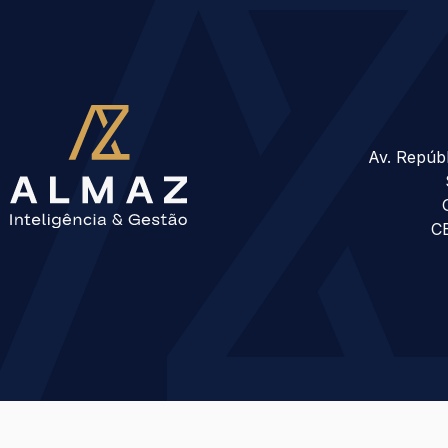
Av. Repúbl
CE