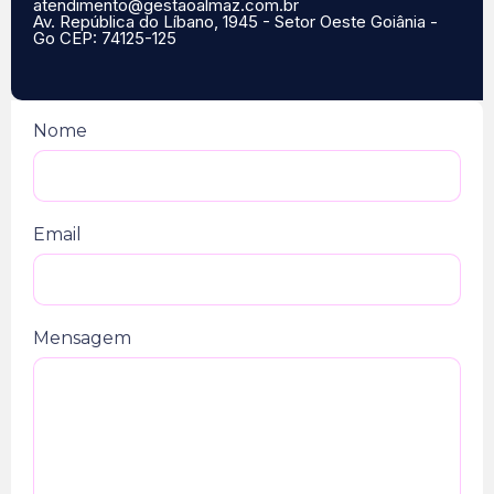
atendimento@gestaoalmaz.com.br
Av. República do Líbano, 1945 - Setor Oeste Goiânia -
Go CEP: 74125-125
Nome
Email
Mensagem