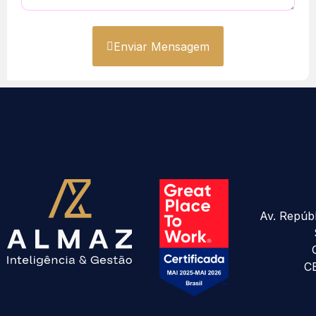
Enviar Mensagem
Av. Repúbl
CE